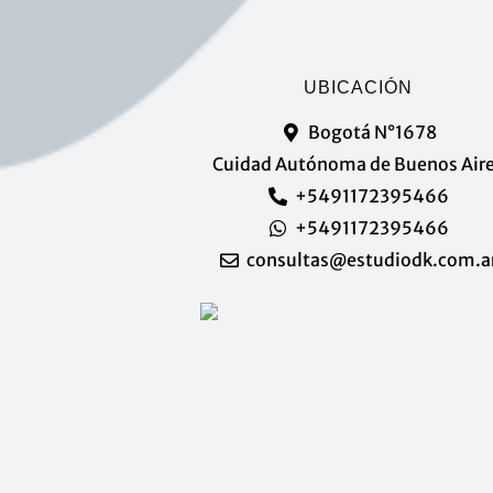
UBICACIÓN
Bogotá N°1678
Cuidad Autónoma de Buenos Air
+5491172395466
+5491172395466
consultas@estudiodk.com.a