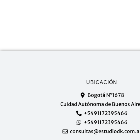
UBICACIÓN
Bogotá N°1678
Cuidad Autónoma de Buenos Air
+5491172395466
+5491172395466
consultas@estudiodk.com.a